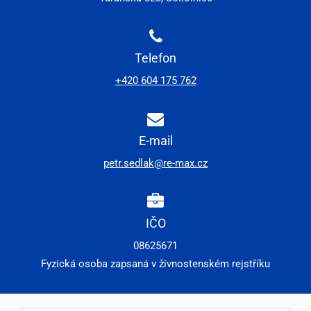
Telefon
+420 604 175 762
E-mail
petr.sedlak@re-max.cz
IČO
08625671
Fyzická osoba zapsaná v živnostenském rejstříku