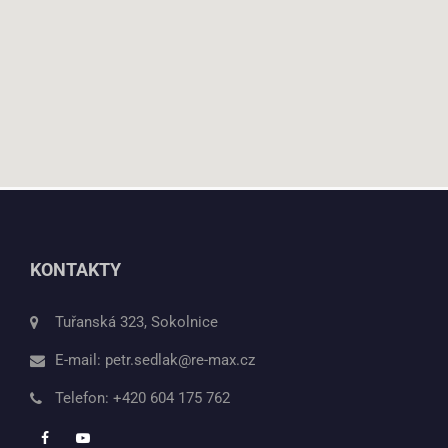
KONTAKTY
Tuřanská 323, Sokolnice
E-mail:
petr.sedlak@re-max.cz
Telefon:
+420 604 175 762