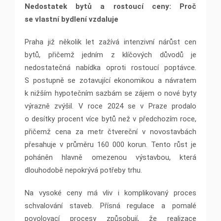
Nedostatek bytů a rostoucí ceny: Proč
se vlastní bydlení vzdaluje
Praha již několik let zažívá intenzivní nárůst cen
bytů, přičemž jedním z klíčových důvodů je
nedostatečná nabídka oproti rostoucí poptávce.
S postupně se zotavující ekonomikou a návratem
k nižším hypotečním sazbám se zájem o nové byty
výrazně zvýšil. V roce 2024 se v Praze prodalo
o desítky procent více bytů než v předchozím roce,
přičemž cena za metr čtvereční v novostavbách
přesahuje v průměru 160 000 korun. Tento růst je
poháněn hlavně omezenou výstavbou, která
dlouhodobě nepokrývá potřeby trhu.
Na vysoké ceny má vliv i komplikovaný proces
schvalování staveb. Přísná regulace a pomalé
povolovací procesy způsobují, že realizace