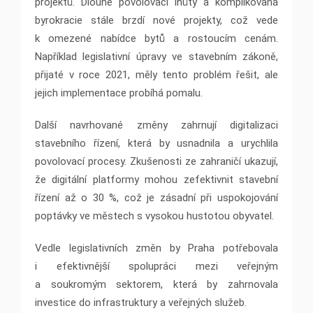
projektů. Dlouhé povolovací lhůty a komplikovaná
byrokracie stále brzdí nové projekty, což vede
k omezené nabídce bytů a rostoucím cenám.
Například legislativní úpravy ve stavebním zákoně,
přijaté v roce 2021, měly tento problém řešit, ale
jejich implementace probíhá pomalu​.
Další navrhované změny zahrnují digitalizaci
stavebního řízení, která by usnadnila a urychlila
povolovací procesy. Zkušenosti ze zahraničí ukazují,
že digitální platformy mohou zefektivnit stavební
řízení až o 30 %, což je zásadní při uspokojování
poptávky ve městech s vysokou hustotou obyvatel​.
Vedle legislativních změn by Praha potřebovala
i efektivnější spolupráci mezi veřejným
a soukromým sektorem, která by zahrnovala
investice do infrastruktury a veřejných služeb.