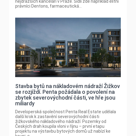
nejdražších kanceláří v Praze. Sídlí zde například elitní
právníci Dentons, farmaceutická...
Stavba bytů na nákladovém nádraží Žižkov
se rozjíždí. Penta požádala o povolení na
zbytek severovýchodní části, ve hře jsou
miliardy
Developerská společnost Penta Real Estate udělala
další krok k zastavění severovýchodní části
žižkovského nákladového nádraží. Pozemky od
Českých drah koupila vloni v říjnu – první etapu
projektu na výstavbu bytových domů už nabízí ke