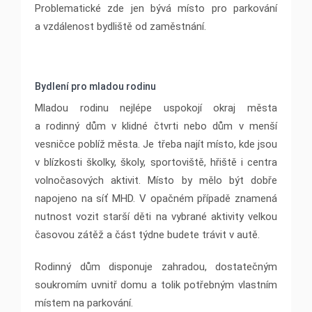
Problematické zde jen bývá místo pro parkování
a vzdálenost bydliště od zaměstnání.
Bydlení pro mladou rodinu
Mladou rodinu nejlépe uspokojí okraj města
a rodinný dům v klidné čtvrti nebo dům v menší
vesničce poblíž města. Je třeba najít místo, kde jsou
v blízkosti školky, školy, sportoviště, hřiště i centra
volnočasových aktivit. Místo by mělo být dobře
napojeno na síť MHD. V opačném případě znamená
nutnost vozit starší děti na vybrané aktivity velkou
časovou zátěž a část týdne budete trávit v autě.
Rodinný dům disponuje zahradou, dostatečným
soukromím uvnitř domu a tolik potřebným vlastním
místem na parkování.