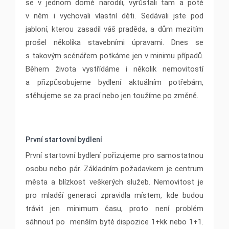
se v jednom domě narodili, vyrůstali tam a poté
v něm i vychovali vlastní děti. Sedávali jste pod
jabloní, kterou zasadil váš praděda, a dům mezitím
prošel několika stavebními úpravami. Dnes se
s takovým scénářem potkáme jen v minimu případů.
Během života vystřídáme i několik nemovitostí
a přizpůsobujeme bydlení aktuálním potřebám,
stěhujeme se za prací nebo jen toužíme po změně.
První startovní bydlení
První startovní bydlení pořizujeme pro samostatnou
osobu nebo pár. Základním požadavkem je centrum
města a blízkost veškerých služeb. Nemovitost je
pro mladší generaci zpravidla místem, kde budou
trávit jen minimum času, proto není problém
sáhnout po menším bytě dispozice 1+kk nebo 1+1.