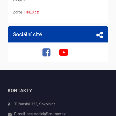
koupi, s...
Zdroj:
IHNED.cz
Sociální sítě
KONTAKTY
Tuřanská 323, Sokolnice
E-mail:
petr.sedlak@re-max.cz