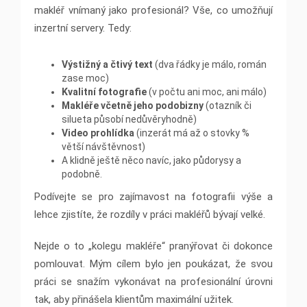
makléř vnímaný jako profesionál? Vše, co umožňují
inzertní servery. Tedy:
Výstižný a čtivý text
(dva řádky je málo, román
zase moc)
Kvalitní fotografie
(v počtu ani moc, ani málo)
Makléře včetně jeho podobizny
(otazník či
silueta působí nedůvěryhodně)
Video prohlídka
(inzerát má až o stovky %
větší návštěvnost)
A klidně ještě něco navíc, jako půdorysy a
podobně.
Podívejte se pro zajímavost na fotografii výše a
lehce zjistíte, že rozdíly v práci makléřů bývají velké.
Nejde o to „kolegu makléře“ pranýřovat či dokonce
pomlouvat. Mým cílem bylo jen poukázat, že svou
práci se snažím vykonávat na profesionální úrovni
tak, aby přinášela klientům maximální užitek.