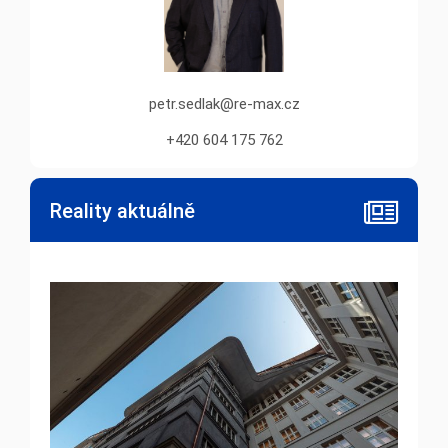
petr.sedlak@re-max.cz
+420 604 175 762
Reality aktuálně