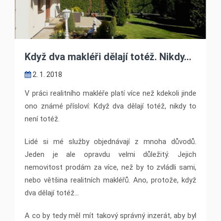
Když dva makléři dělají totéž. Nikdy…
2. 1. 2018
V práci realitního makléře platí více než kdekoli jinde
ono známé přísloví: Když dva dělají totéž, nikdy to
není totéž.
Lidé si mé služby objednávají z mnoha důvodů.
Jeden je ale opravdu velmi důležitý. Jejich
nemovitost prodám za více, než by to zvládli sami,
nebo většina realitních makléřů. Ano, protože, když
dva dělají totéž…
A co by tedy měl mít takový správný inzerát, aby byl